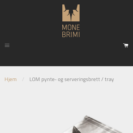
Meny
H
Hjem
/
LOM pynte- og serveringsbrett / tray