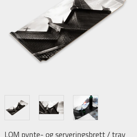
LOM pynte- og serveringsbrett / tray