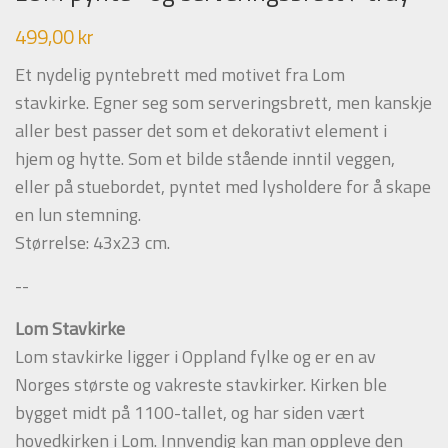
499,00 kr
Regular
price
Et nydelig pyntebrett med motivet fra Lom
stavkirke. Egner seg som serveringsbrett, men kanskje
aller best passer det som et dekorativt element i
hjem og hytte. Som et bilde stående inntil veggen,
eller på stuebordet, pyntet med lysholdere for å skape
en lun stemning.
Størrelse: 43x23 cm.
--
Lom Stavkirke
Lom stavkirke ligger i Oppland fylke og er en av
Norges største og vakreste stavkirker. Kirken ble
bygget midt på 1100-tallet, og har siden vært
hovedkirken i Lom. Innvendig kan man oppleve den